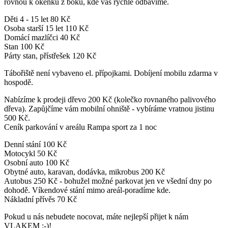
rovnou k okénku z boku, kde vás rychle odbavíme.
Děti 4 - 15 let 80 Kč
Osoba starší 15 let 110 Kč
Domácí mazlíčci 40 Kč
Stan 100 Kč
Párty stan, přístřešek 120 Kč
Tábořiště není vybaveno el. přípojkami. Dobíjení mobilu zdarma v
hospodě.
Nabízíme k prodeji dřevo 200 Kč (kolečko rovnaného palivového
dřeva). Zapůjčíme vám mobilní ohniště - vybíráme vratnou jistinu
500 Kč.
Ceník parkování v areálu Rampa sport za 1 noc
Denní stání 100 Kč
Motocykl 50 Kč
Osobní auto 100 Kč
Obytné auto, karavan, dodávka, mikrobus 200 Kč
Autobus 250 Kč - bohužel možné parkovat jen ve všední dny po
dohodě. Víkendové stání mimo areál-poradíme kde.
Nákladní přívěs 70 Kč
Pokud u nás nebudete nocovat, máte nejlepší přijet k nám
VLAKEM :-)!