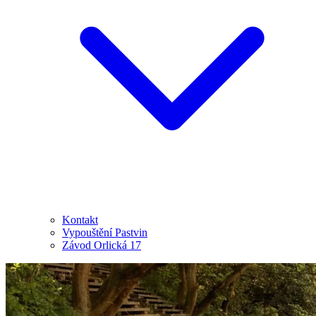
Kontakt
Vypouštění Pastvin
Závod Orlická 17