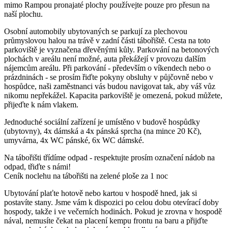
mimo Rampou pronajaté plochy používejte pouze pro přesun na
naší plochu.
Osobní automobily ubytovaných se parkují za plechovou
průmyslovou halou na trávě v zadní části tábořiště. Cesta na toto
parkoviště je vyznačena dřevěnými kůly. Parkování na betonových
plochách v areálu není možné, auta překážejí v provozu dalším
nájemcům areálu. Při parkování - především o víkendech nebo o
prázdninách - se prosím řiďte pokyny obsluhy v půjčovně nebo v
hospůdce, naši zaměstnanci vás budou navigovat tak, aby váš vůz
nikomu nepřekážel. Kapacita parkoviště je omezená, pokud můžete,
přijeďte k nám vlakem.
Jednoduché sociální zařízení je umístěno v budově hospůdky
(ubytovny), 4x dámská a 4x pánská sprcha (na mince 20 Kč),
umyvárna, 4x WC pánské, 6x WC dámské.
Na tábořišti třídíme odpad - respektujte prosím označení nádob na
odpad, třiďte s námi!
Ceník noclehu na tábořišti na zelené ploše za 1 noc
Ubytování plaťte hotově nebo kartou v hospodě hned, jak si
postavíte stany. Jsme vám k dispozici po celou dobu otevírací doby
hospody, takže i ve večerních hodinách. Pokud je zrovna v hospodě
nával, nemusíte čekat na placení kempu frontu na baru a přijďte