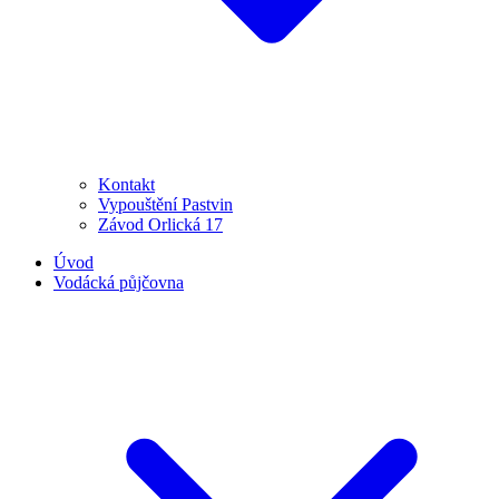
Kontakt
Vypouštění Pastvin
Závod Orlická 17
Úvod
Vodácká půjčovna