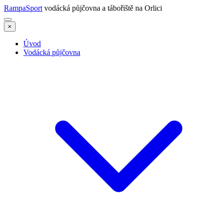
RampaSport
vodácká půjčovna a tábořiště na Orlici
×
Úvod
Vodácká půjčovna