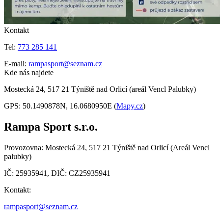
Kontakt
Tel:
773 285 141
E-mail:
rampasport@seznam.cz
Kde nás najdete
Mostecká 24, 517 21 Týniště nad Orlicí (areál Vencl Palubky)
GPS: 50.1490878N, 16.0680950E (
Mapy.cz
)
Rampa Sport s.r.o.
Provozovna: Mostecká 24, 517 21 Týniště nad Orlicí (Areál Vencl
palubky)
IČ: 25935941, DIČ: CZ25935941
Kontakt:
rampasport@seznam.cz