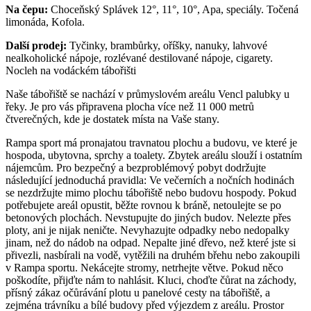
Na čepu:
Choceňský Splávek 12°, 11°, 10°, Apa, speciály. Točená
limonáda, Kofola.
Další prodej:
Tyčinky, brambůrky, oříšky, nanuky, lahvové
nealkoholické nápoje, rozlévané destilované nápoje, cigarety.
Nocleh na vodáckém tábořišti
Naše tábořiště se nachází v průmyslovém areálu Vencl palubky u
řeky. Je pro vás připravena plocha více než 11 000 metrů
čtverečných, kde je dostatek místa na Vaše stany.
Rampa sport má pronajatou travnatou plochu a budovu, ve které je
hospoda, ubytovna, sprchy a toalety. Zbytek areálu slouží i ostatním
nájemcům. Pro bezpečný a bezproblémový pobyt dodržujte
následující jednoduchá pravidla: Ve večerních a nočních hodinách
se nezdržujte mimo plochu tábořiště nebo budovu hospody. Pokud
potřebujete areál opustit, běžte rovnou k bráně, netoulejte se po
betonových plochách. Nevstupujte do jiných budov. Nelezte přes
ploty, ani je nijak neničte. Nevyhazujte odpadky nebo nedopalky
jinam, než do nádob na odpad. Nepalte jiné dřevo, než které jste si
přivezli, nasbírali na vodě, vytěžili na druhém břehu nebo zakoupili
v Rampa sportu. Nekácejte stromy, netrhejte větve. Pokud něco
poškodíte, přijďte nám to nahlásit. Kluci, choďte čůrat na záchody,
přísný zákaz očůrávání plotu u panelové cesty na tábořiště, a
zejména trávníku a bílé budovy před výjezdem z areálu. Prostor