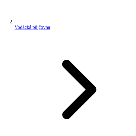
Vodácká půjčovna