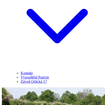
Kontakt
Vypouštění Pastvin
Závod Orlická 17