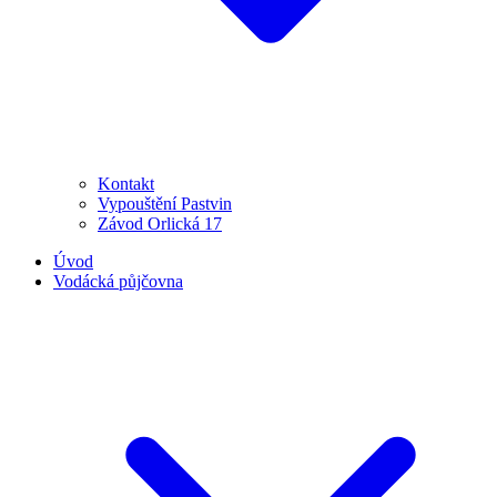
Kontakt
Vypouštění Pastvin
Závod Orlická 17
Úvod
Vodácká půjčovna