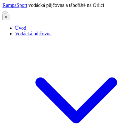
RampaSport
vodácká půjčovna a tábořiště na Orlici
×
Úvod
Vodácká půjčovna