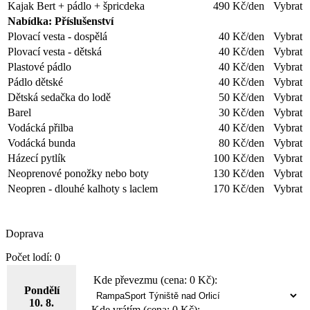
Kajak Bert + pádlo + špricdeka
490
Kč/den
Vybrat
Nabídka: Příslušenství
Plovací vesta - dospělá
40
Kč/den
Vybrat
Plovací vesta - dětská
40
Kč/den
Vybrat
Plastové pádlo
40
Kč/den
Vybrat
Pádlo dětské
40
Kč/den
Vybrat
Dětská sedačka do lodě
50
Kč/den
Vybrat
Barel
30
Kč/den
Vybrat
Vodácká přilba
40
Kč/den
Vybrat
Vodácká bunda
80
Kč/den
Vybrat
Házecí pytlík
100
Kč/den
Vybrat
Neoprenové ponožky nebo boty
130
Kč/den
Vybrat
Neopren - dlouhé kalhoty s laclem
170
Kč/den
Vybrat
Doprava
Počet lodí:
0
Kde převezmu (cena:
0
Kč):
Pondělí
10. 8.
Kde vrátím (cena:
0
Kč):