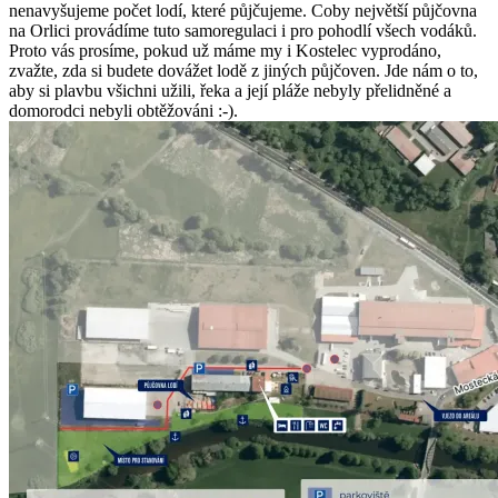
nenavyšujeme počet lodí, které půjčujeme. Coby největší půjčovna
na Orlici provádíme tuto samoregulaci i pro pohodlí všech vodáků.
Proto vás prosíme, pokud už máme my i Kostelec vyprodáno,
zvažte, zda si budete dovážet lodě z jiných půjčoven. Jde nám o to,
aby si plavbu všichni užili, řeka a její pláže nebyly přelidněné a
domorodci nebyli obtěžováni :-).