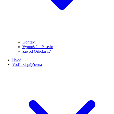
Kontakt
Vypouštění Pastvin
Závod Orlická 17
Úvod
Vodácká půjčovna