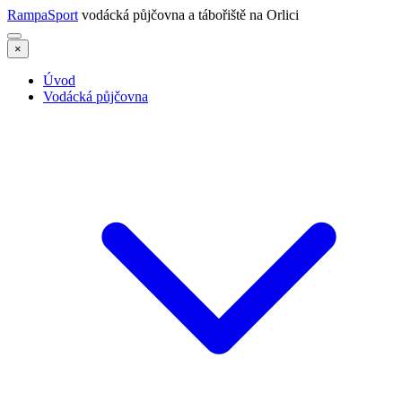
RampaSport
vodácká půjčovna a tábořiště na Orlici
×
Úvod
Vodácká půjčovna