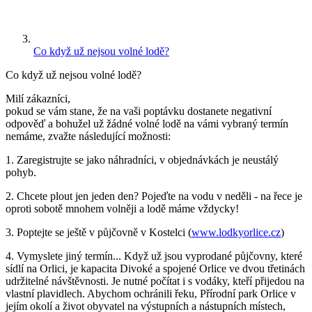
Co když už nejsou volné lodě?
Co když už nejsou volné lodě?
Milí zákazníci,
pokud se vám stane, že na vaši poptávku dostanete negativní
odpověď a bohužel už žádné volné lodě na vámi vybraný termín
nemáme, zvažte následující možnosti:
1. Zaregistrujte se jako náhradníci, v objednávkách je neustálý
pohyb.
2. Chcete plout jen jeden den? Pojeďte na vodu v neděli - na řece je
oproti sobotě mnohem volněji a lodě máme vždycky!
3. Poptejte se ještě v půjčovně v Kostelci (
www.lodkyorlice.cz
)
4. Vymyslete jiný termín... Když už jsou vyprodané půjčovny, které
sídlí na Orlici, je kapacita Divoké a spojené Orlice ve dvou třetinách
udržitelné návštěvnosti. Je nutné počítat i s vodáky, kteří přijedou na
vlastní plavidlech. Abychom ochránili řeku, Přírodní park Orlice v
jejím okolí a život obyvatel na výstupních a nástupních místech,