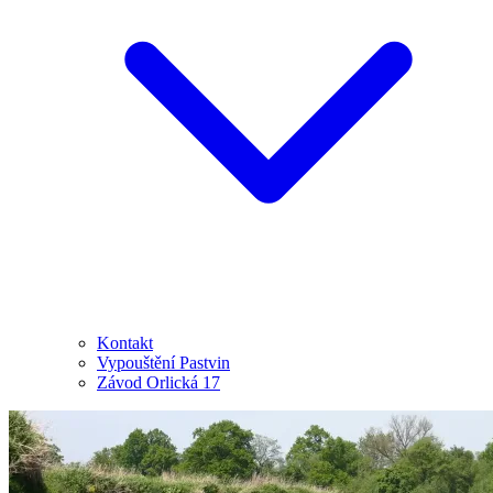
Kontakt
Vypouštění Pastvin
Závod Orlická 17